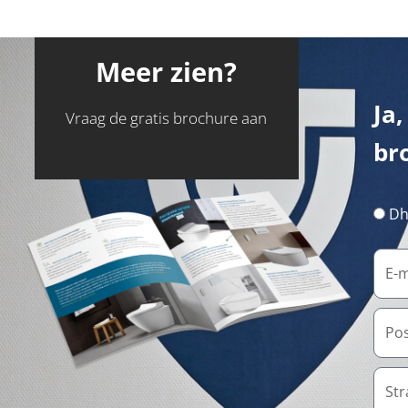
Meer zien?
Ja,
Vraag de gratis brochure aan
br
Dh