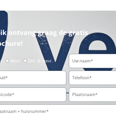
 ik ontvang graag de gratis
ochure!
r.
Mevr.
Dhr. & mevr.