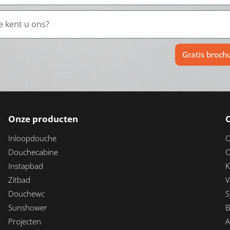
Gratis broch
Onze producten
Inloopdouche
O
Douchecabine
O
Instapbad
K
Zitbad
V
Douchewc
S
Sunshower
B
Projecten
A