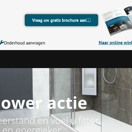
Vraag uw gratis brochure aan
Naar online win
Onderhoud aanvragen
ower actie
rstand en voel u fitter,
r en energieker.