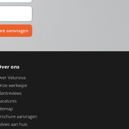
ure aanvragen
Over ons
ver Velunova
nze werkwijze
lantreviews
acatures
itemap
rochure aanvragen
dvies aan huis