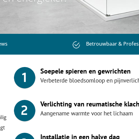
ews
Betrouwbaar & Profes
Soepele spieren en gewrichten​
Verbeterde bloedsomloop en pijnverlich
Verlichting van reumatische klac
Aangename warmte voor het lichaam
lig
jgt
Installatie in een halve dag