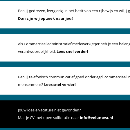
Ben jij gedreven, leergierig, in het bezit van een rijbewijs en wil j
Dan zijn wij op zoek naar jou!
Als Commercieel administratief medewerk(st)er heb je een belang
verantwoordelijkheid.
Lees snel verder!
Ben jij telefonisch communicatief goed onderlegd, commercieel in
mensenmens?
Lees snel verder!
Jouw ideale vacature niet gevonden?
Mail je CV met open sollicitatie naar
info@velunova.nl