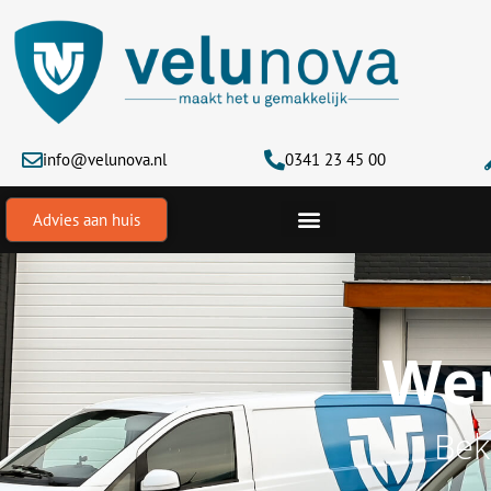
Ga
naar
de
inhoud
info@velunova.nl
0341 23 45 00
Advies aan huis
Wer
Bek