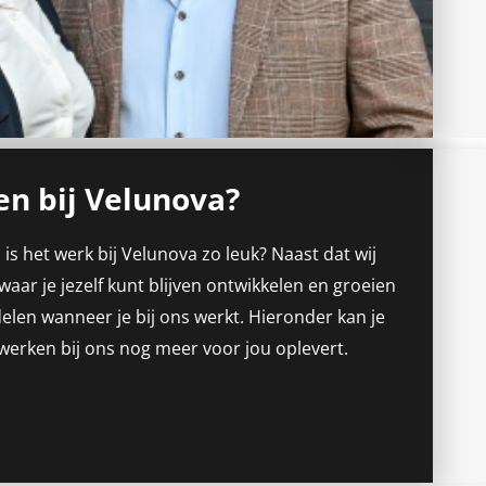
n bij Velunova?
 is
het werk bij
Velunova
zo leuk
?
Naast dat wij
ar je jezelf kunt blijven ontwikkelen en groeien
delen wanneer je bij ons werkt.
Hier
o
n
d
e
r
kan je
werken bij ons nog meer voor jou oplevert.