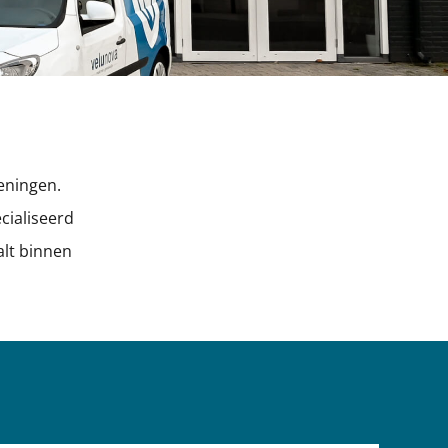
eningen.
cialiseerd
alt binnen