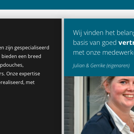
Wij vinden het belan
basis van goed
ver
n zijn gespecialiseerd
met onze medewerke
j bieden een breed
apdouches,
Julian & Gerrike (e
igenaren)
rs
. Onze expertise
erealiseerd, met