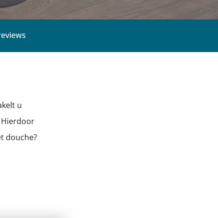
sioneel
Kwaliteit & go
kelt u
. Hierdoor
et douche?