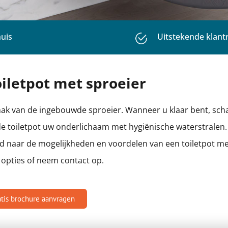
ews
Betrouwbaar & Profes
iletpot met sproeier
mak van de ingebouwde sproeier. Wanneer u klaar bent, scha
de toiletpot uw onderlichaam met hygiënische waterstralen
euwd naar de mogelijkheden en voordelen van een toiletpot m
e opties of neem contact op.
atis brochure aanvragen