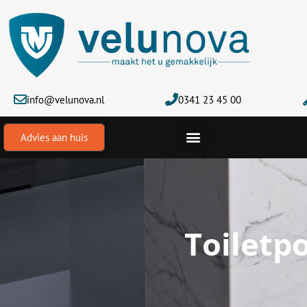
Ga
naar
de
inhoud
info@velunova.nl
0341 23 45 00
Advies aan huis
Toiletp