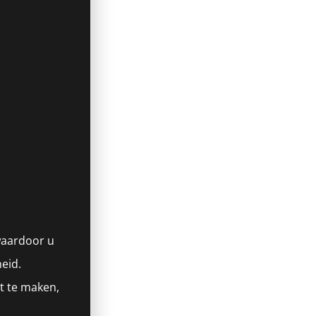
waardoor u
heid.
et te maken,