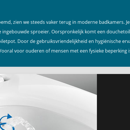
oemd, zien we steeds vaker terug in moderne badkamers. Je
de ingebouwde sproeier. Oorspronkelijk komt een douchetoile
letpot. Door de gebruiksvriendelijkheid en hygiënische erva
 Vooral voor ouderen of mensen met een fysieke beperking is