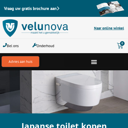
Ga
Vraag uw gratis brochure aan
naar
de
inhoud
Naar online winkel
Win
0
Bel ons
Onderhoud
Advies aan huis
Japanse toilet kopen