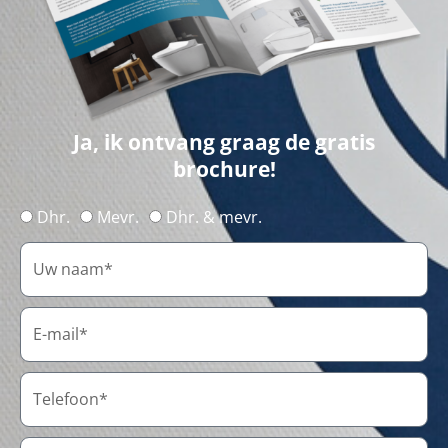
Ja, ik ontvang graag de gratis
brochure!
Dhr.
Mevr.
Dhr. & mevr.