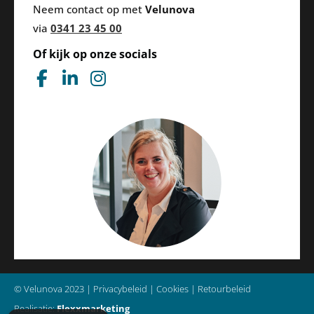
Neem contact op met
Velunova
via
0341 23 45 00
Of kijk op onze socials
F
L
I
a
i
n
c
n
s
e
k
t
b
e
a
o
d
g
o
i
r
k
n
a
-
-
m
f
i
n
© Velunova 2023 | 
Privacybeleid
 | 
Cookies
 | 
Retourbeleid
Realisatie:
Flexxmarketing