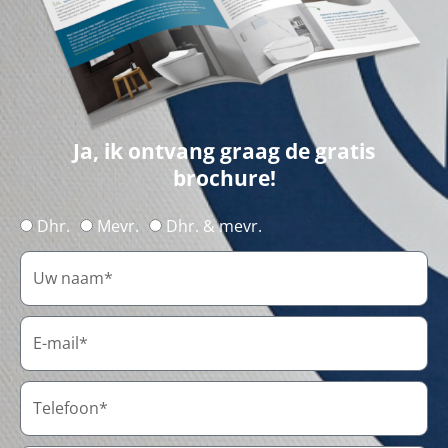
Ja, ik ontvang graag de gratis
brochure!
Dhr.
Mevr.
Dhr. & mevr.