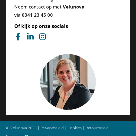
Neem contact op met
Velunova
via
0341 23 45 00
Of kijk op onze socials
F
L
I
a
i
n
c
n
s
e
k
t
b
e
a
o
d
g
o
i
r
k
n
a
-
-
m
f
i
n
© Velunova 2023 | 
Privacybeleid
 | 
Cookies
 | 
Retourbeleid