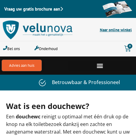
Ga
Vraag uw gratis brochure aan
naar
de
inhoud
Naar online winkel
Win
0
Bel ons
Onderhoud
Advies aan huis
Kwaliteit & goede service
Wat is een douchewc?
Een
douchewc
reinigt u optimaal met één druk op de
knop na elk toiletbezoek dankzij een zachte en
aangename waterstraal. Met een douchewc kunt u uw