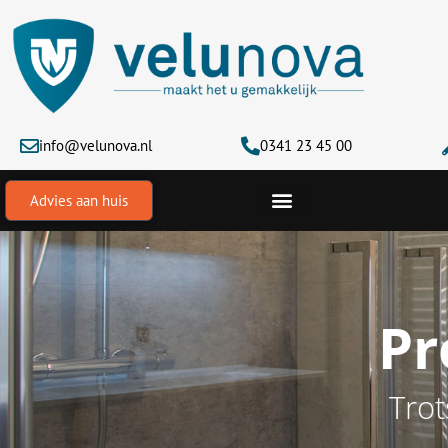
Ga
naar
de
inhoud
info@velunova.nl
0341 23 45 00
Advies aan huis
Pr
Trot