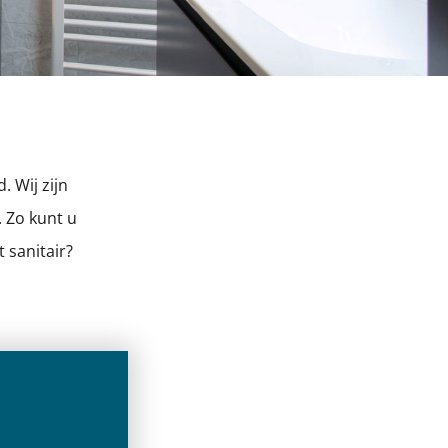
 Wij zijn
 Zo kunt u
 sanitair?