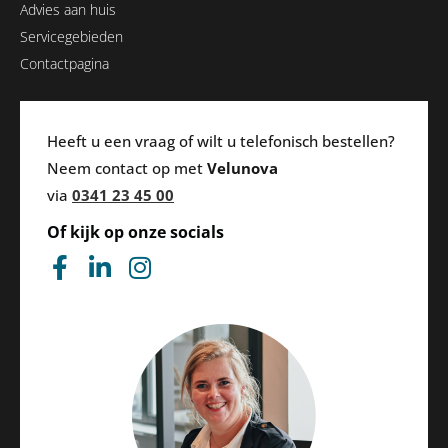
Advies aan huis
Servicegebieden
Contactpagina
Heeft u een vraag of wilt u telefonisch bestellen?
Neem contact op met
Velunova
via
0341 23 45 00
Of kijk op onze socials
F
L
I
a
i
n
c
n
s
e
k
t
b
e
a
o
d
g
o
i
r
k
n
a