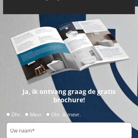
Ja, ik ontvang graag de gratis
brochure!
Dhr.
Mevr.
Dhr. & mevr.