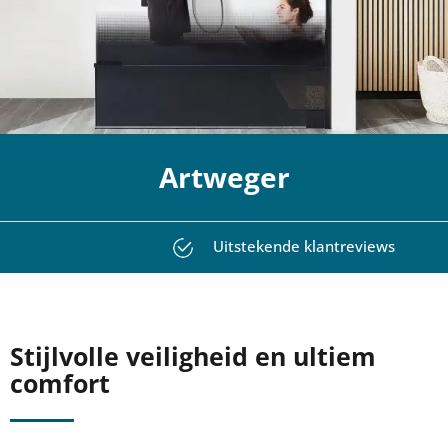
Artweger
 klantreviews
Betrouwbaar & Profe
Stijlvolle veiligheid en ultiem
comfort