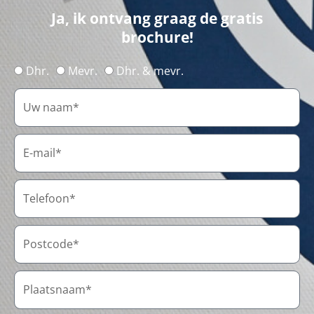
Ja, ik ontvang graag de gratis
brochure!
Dhr.
Mevr.
Dhr. & mevr.