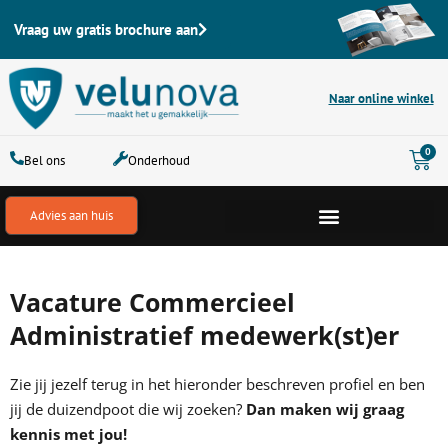
Ga
Vraag uw gratis brochure aan
naar
de
inhoud
Naar online winkel
Win
0
Bel ons
Onderhoud
Advies aan huis
Vacature Commercieel
Administratief medewerk(st)er
Zie jij jezelf terug in het hieronder beschreven profiel en ben
jij de duizendpoot die wij zoeken?
Dan maken wij graag
kennis met jou!