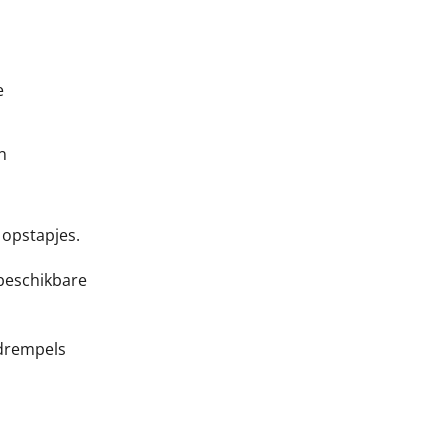
e
n
 opstapjes.
 beschikbare
 drempels