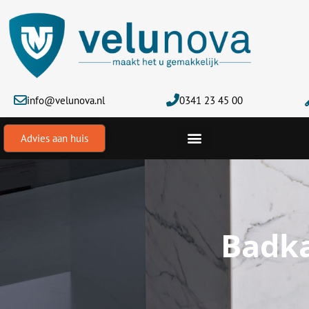
Ga
naar
de
inhoud
info@velunova.nl
0341 23 45 00
Advies aan huis
Badka