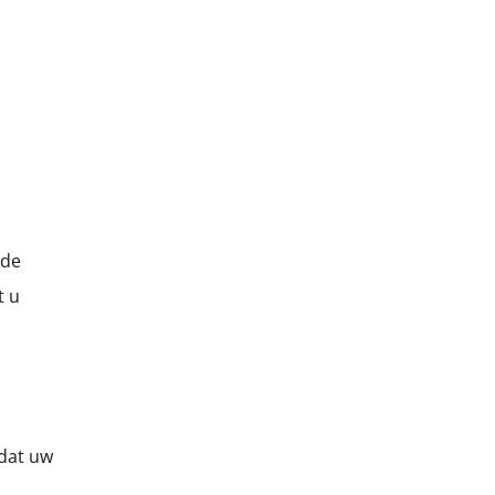
rde
t u
dat uw