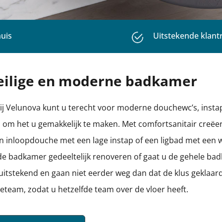
ews
Betrouwbaar & Profes
veilige en moderne badkamer
Bij Velunova kunt u terecht voor moderne douchewc’s, inst
 om het u gemakkelijk te maken. Met comfortsanitair creëer
 inloopdouche met een lage instap of een ligbad met een 
u de badkamer gedeeltelijk renoveren of gaat u de gehele ba
stekend en gaan niet eerder weg dan dat de klus geklaard 
team, zodat u hetzelfde team over de vloer heeft.