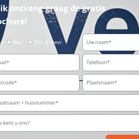
 ik ontvang graag de gratis
ochure!
r.
Mevr.
Dhr. & mevr.