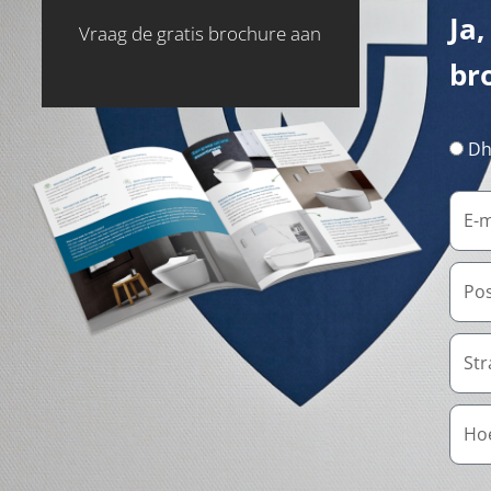
Ja,
Vraag de gratis brochure aan
br
Dh