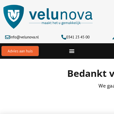
Ga
naar
de
inhoud
info@velunova.nl
0341 23 45 00
Advies aan huis
Bedankt 
We gaa