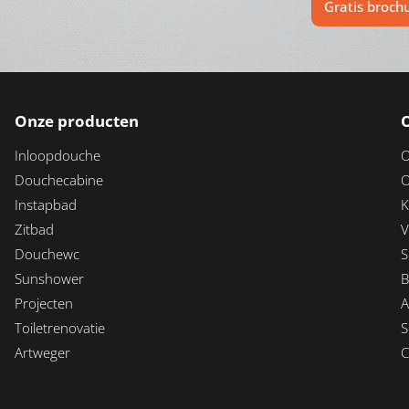
Gratis broch
Onze producten
Inloopdouche
O
Douchecabine
O
Instapbad
K
Zitbad
V
Douchewc
S
Sunshower
B
Projecten
A
Toiletrenovatie
S
Artweger
C