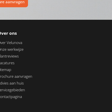
ure aanvragen
Over ons
ver Velunova
nze werkwijze
lantreviews
acatures
itemap
rochure aanvragen
dvies aan huis
ervicegebieden
ontactpagina