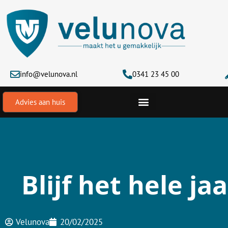
Ga
naar
de
inhoud
info@velunova.nl
0341 23 45 00
Advies aan huis
Blijf het hele 
Velunova
20/02/2025