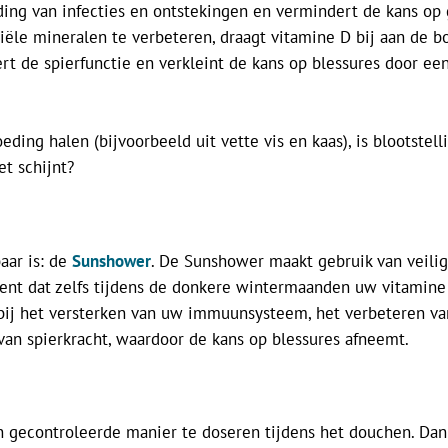
jding van infecties en ontstekingen en vermindert de kans op
iële mineralen te verbeteren, draagt vitamine D bij aan de b
rt de spierfunctie en verkleint de kans op blessures door ee
ing halen (bijvoorbeeld uit vette vis en kaas), is blootstel
t schijnt?
aar is: de
Sunshower
. De Sunshower maakt gebruik van veilig
t dat zelfs tijdens de donkere wintermaanden uw vitamine D-
bij het versterken van uw immuunsysteem, het verbeteren va
an spierkracht, waardoor de kans op blessures afneemt.
 gecontroleerde manier te doseren tijdens het douchen. Da