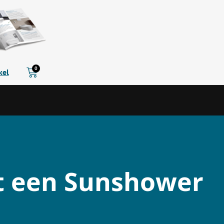
Winkelwagen
0
kel
et een Sunshower