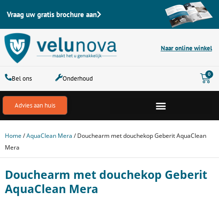
Ga
Vraag uw gratis brochure aan
naar
de
inhoud
Naar online winkel
Win
0
Bel ons
Onderhoud
Advies aan huis
Home
/
AquaClean Mera
/ Douchearm met douchekop Geberit AquaClean
Mera
Douchearm met douchekop Geberit
AquaClean Mera