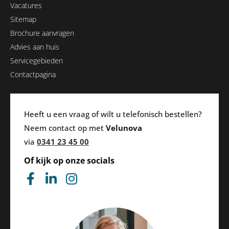
Vacatures
Sitemap
Brochure aanvragen
Advies aan huis
Servicegebieden
Contactpagina
Heeft u een vraag of wilt u telefonisch bestellen?
Neem contact op met
Velunova
via
0341 23 45 00
Of kijk op onze socials
F
L
I
a
i
n
c
n
s
e
k
t
b
e
a