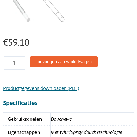
€
59.10
Douchearm
Toevoegen aan winkelwagen
met
douchekop
Geberit
Productgegevens downloaden (PDF)
AquaClean
Mera
Specificaties
aantal
Gebruiksdoelen
Douchewc
Eigenschappen
Met WhirlSpray-douchetechnologie