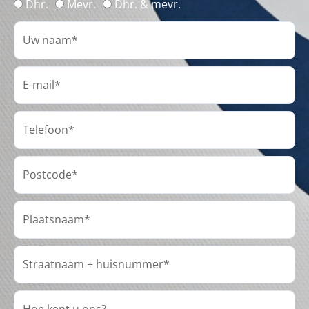
Dhr.
Mevr.
Dhr. & mevr.