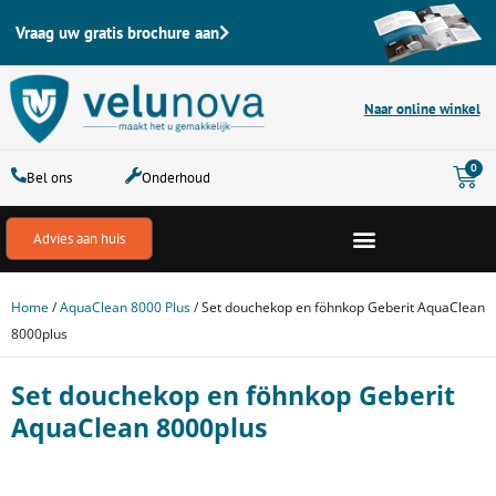
Ga
Vraag uw gratis brochure aan
naar
de
inhoud
Naar online winkel
Win
0
Bel ons
Onderhoud
Advies aan huis
Home
/
AquaClean 8000 Plus
/ Set douchekop en föhnkop Geberit AquaClean
8000plus
Set douchekop en föhnkop Geberit
AquaClean 8000plus