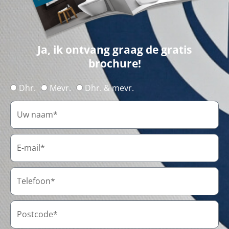
Ja, ik ontvang graag de gratis
brochure!
Dhr.
Mevr.
Dhr. & mevr.