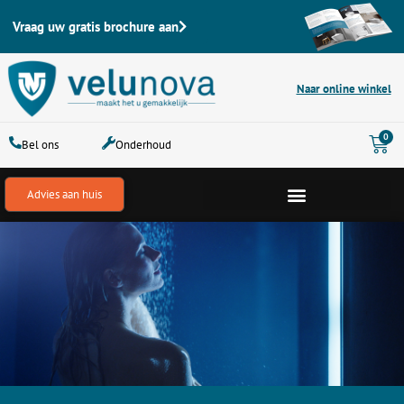
Ga
Vraag uw gratis brochure aan
naar
de
inhoud
Naar online winkel
Win
0
Bel ons
Onderhoud
Advies aan huis