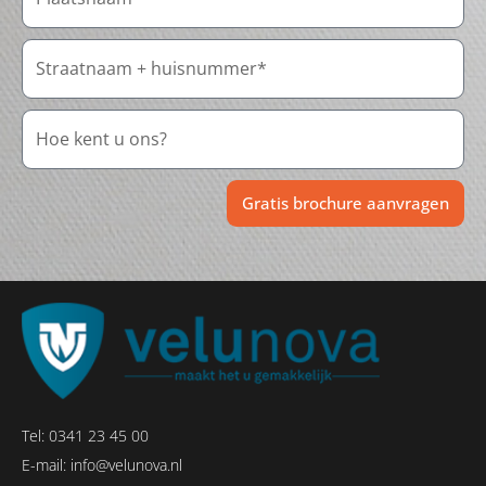
Gratis brochure aanvragen
Tel:
0341 23 45 00
E-mail:
info@velunova.nl