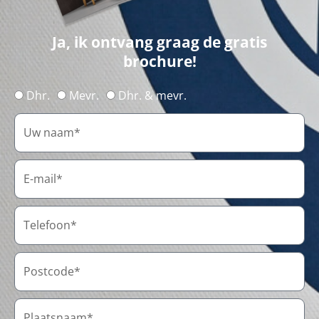
Ja, ik ontvang graag de gratis
brochure!
Dhr.
Mevr.
Dhr. & mevr.