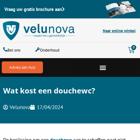
Ga
Vraag uw gratis brochure aan
naar
de
inhoud
Naar online winkel
Win
0
Bel ons
Onderhoud
Advies aan huis
Wat kost een douchewc?
Velunova
17/04/2024
De beslissing om een
douchewc
aan te schaffen gaat niet